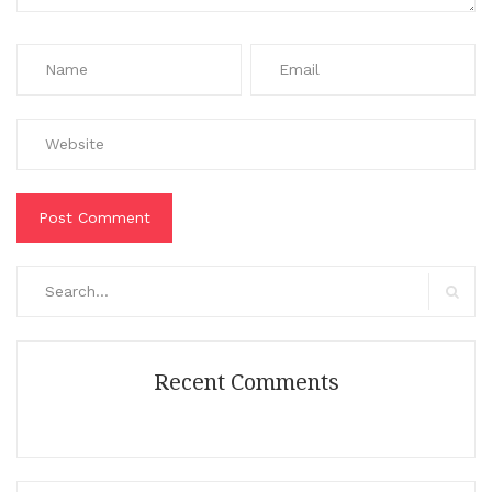
Search
for:
Search
Recent Comments