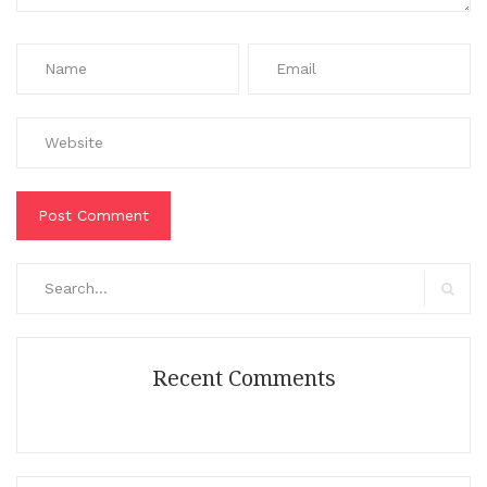
Search
for:
Search
Recent Comments