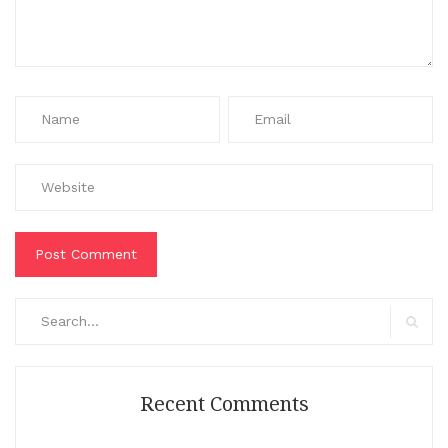
Search
for:
Search
Recent Comments