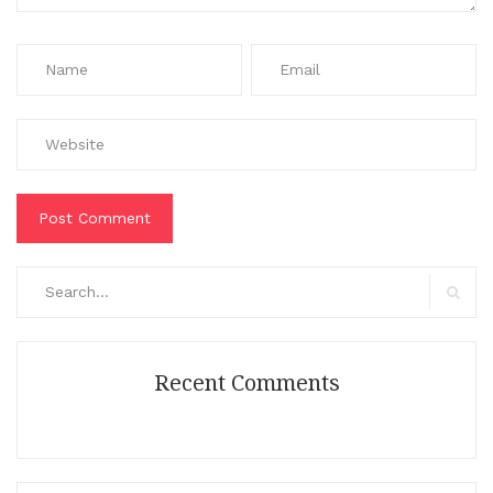
Search
for:
Search
Recent Comments