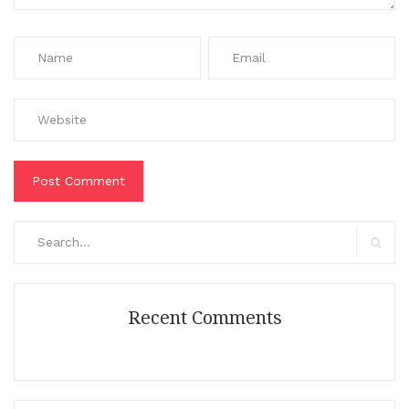
Search
for:
Search
Recent Comments