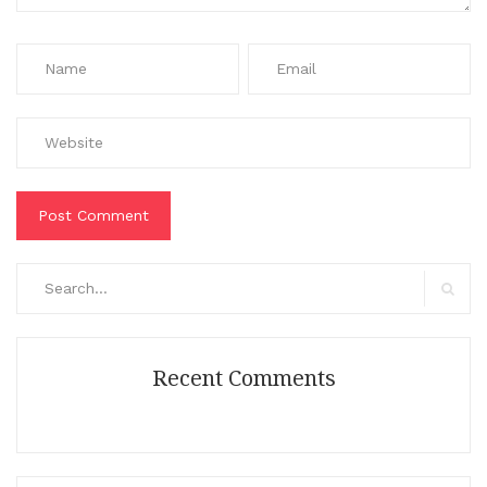
Search
for:
Search
Recent Comments