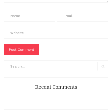
Search
for:
Search
Recent Comments