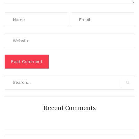
Search
for:
Search
Recent Comments