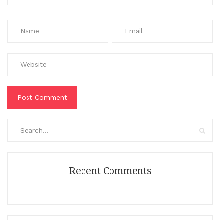
Search
for:
Search
Recent Comments