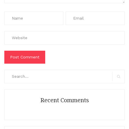
Search
for:
Search
Recent Comments