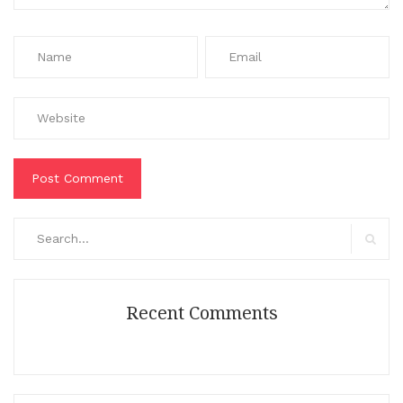
Search
for:
Search
Recent Comments