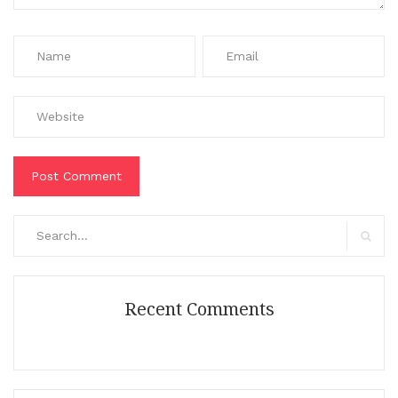
Search
for:
Search
Recent Comments